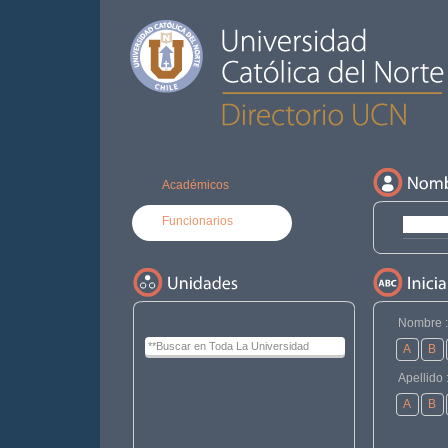
Académicos
Funcionarios
Nombre :
A
B
Apellido 
A
B