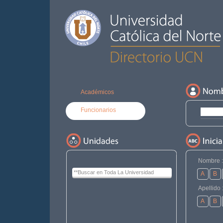
Académicos
Funcionarios
Nombre :
A
B
Apellido 
A
B